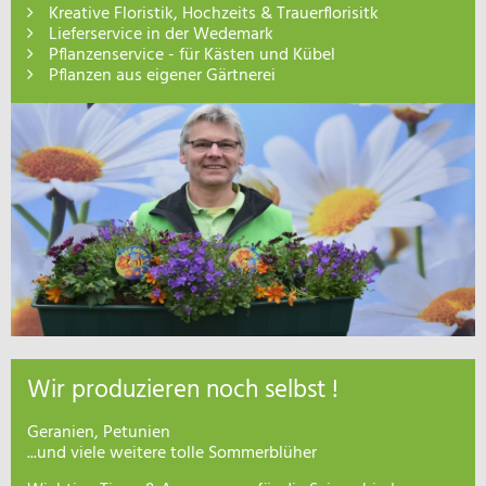
Kreative Floristik, Hochzeits & Trauerflorisitk
Lieferservice in der Wedemark
Pflanzenservice - für Kästen und Kübel
Pflanzen aus eigener Gärtnerei
Wir produzieren noch selbst !
Geranien, Petunien
...und viele weitere tolle Sommerblüher